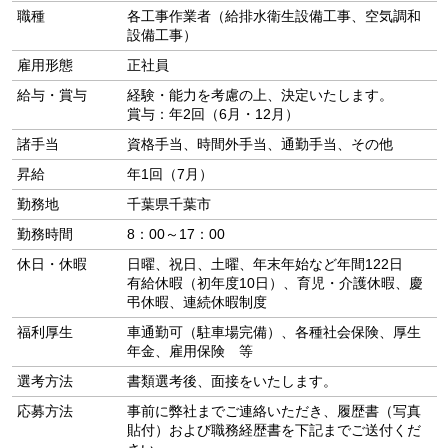
職種
各工事作業者（給排水衛生設備工事、空気調和
設備工事）
雇用形態
正社員
給与・賞与
経験・能力を考慮の上、決定いたします。
賞与：年2回（6月・12月）
諸手当
資格手当、時間外手当、通勤手当、その他
昇給
年1回（7月）
勤務地
千葉県千葉市
勤務時間
8：00～17：00
休日・休暇
日曜、祝日、土曜、年末年始など年間122日
有給休暇（初年度10日）、育児・介護休暇、慶
弔休暇、連続休暇制度
福利厚生
車通勤可（駐車場完備）、各種社会保険、厚生
年金、雇用保険 等
選考方法
書類選考後、面接をいたします。
応募方法
事前に弊社までご連絡いただき、履歴書（写真
貼付）および職務経歴書を下記までご送付くだ